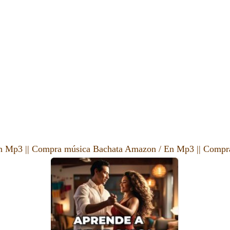
n Mp3
||
Compra música Bachata Amazon
/
En Mp3
||
Compra