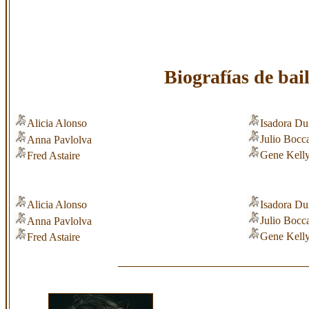
Biografías de bail
Alicia Alonso
Isadora D
Julio Bocc
Anna Pavlolva
Gene Kell
Fred Astaire
Alicia Alonso
Isadora D
Julio Bocc
Anna Pavlolva
Gene Kell
Fred Astaire