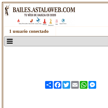
1 usuario conectado
Share
Facebook
Twitter
Email
WhatsApp
Messen