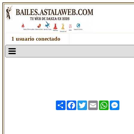
1 usuario conectado
Share
Facebook
Twitter
Email
WhatsApp
Messen