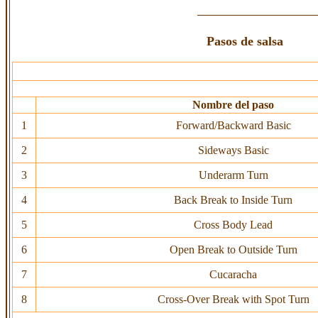
P
asos de salsa
Nombre del paso
1
Forward/Backward Basic
2
Sideways Basic
3
Underarm Turn
4
Back Break to Inside Turn
5
Cross Body Lead
6
Open Break to Outside Turn
7
Cucaracha
8
Cross-Over Break with Spot Turn