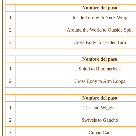
Nombre del paso
1
Inside Turn with Neck Wrap
2
Around the World to Outside Spin
3
Cross Body to Leader Turn
Nombre del paso
1
Spiral to Hammerlock
2
Cross Body to Arm Loops
Nombre del paso
1
Tics and Wiggles
2
Swivels to Gancho
3
Cuban Cart