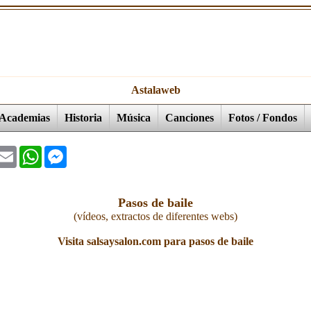
Astalaweb
Academias
Historia
Música
Canciones
Fotos / Fondos
ok
witter
Email
WhatsApp
Messenger
Pasos de baile
(vídeos, extractos de diferentes webs)
Visita salsaysalon.com para pasos de baile