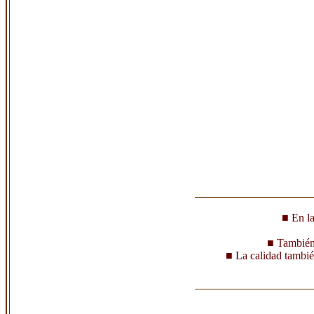
■ En la
■ También 
■ La calidad también