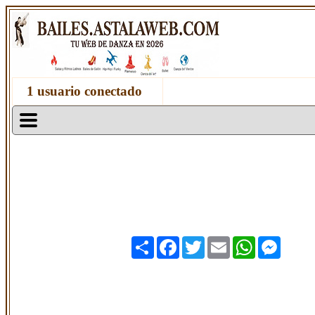
1 usuario conectado
Share
Facebook
Twitter
Email
WhatsApp
Messen