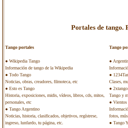
Portales de tango. 
Tango portales
Tango por
●
Wikipedia Tango
●
Argenti
Información de tango de la Wikipedia
Informaci
●
Todo Tango
●
1234Ta
Noticias, obras, creadores, filmoteca, etc
Clases, mu
●
Esto es Tango
●
2xtango
Historia, exposiciones, midis, vídeos, libros, cds, mitos,
Tango y m
personales, etc
●
Vientos
●
Tango Argentino
Informació
Noticias, historia, clasificados, objetivos, regístrese,
fotos, mús
ingreso, lunfardo, tu página, etc.
●
Tango Y