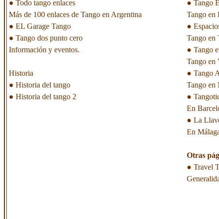
●
Todo tango enlaces
●
Tango E
Más de 100 enlaces de Tango en Argentina
Tango en 
●
EL Garage Tango
●
Espacio
●
Tango dos punto cero
Tango en 
Información y eventos.
●
Tango e
Tango en 
Historia
●
Tango A
●
Historia del tango
Tango en 
●
Historia del tango 2
●
Tangoti
En Barcel
●
La Llav
En Málag
Otras pág
●
Travel 
Generalida