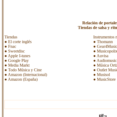
Relación de portal
Tiendas de salsa y rit
Tiendas
Instrumentos 
●
El corte inglés
●
Thomann
●
Fnac
●
Gear4Musi
●
Sweetdisc
●
Musicopoli
●
Apple I-tunes
●
Auvisa
●
Google Play
●
Audiomusic
●
Media Markt
●
Música Orti
●
Todo Música y Cine
●
Outlet Musi
●
Amazon (Internacional)
●
Musisol
●
Amazon (España)
●
MusicStore