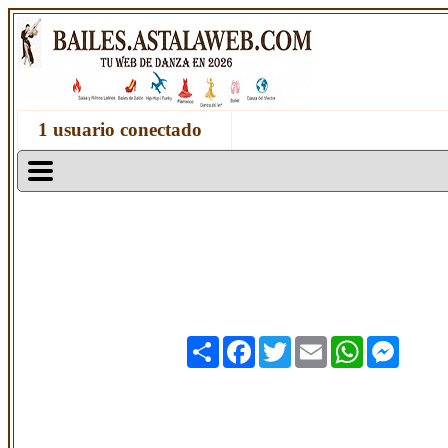
1 usuario conectado
Share
Facebook
Twitter
Email
WhatsApp
Messen