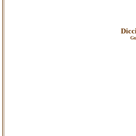
Dicc
Gu