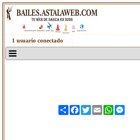
1 usuario conectado
Share
Facebook
Twitter
Email
WhatsApp
Messen