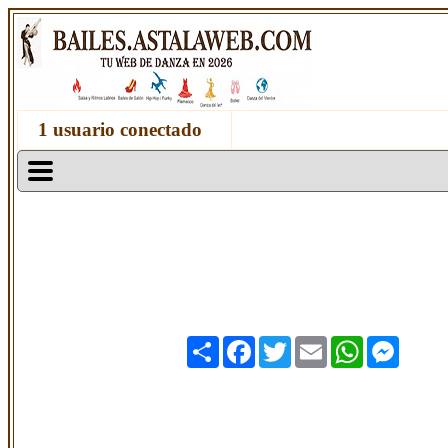
1 usuario conectado
Share
Facebook
Twitter
Email
WhatsApp
Messen