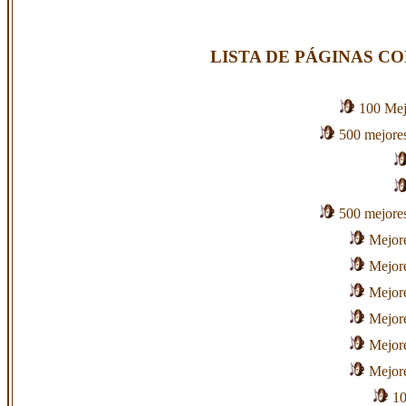
LISTA DE PÁGINAS C
100 Mej
500 mejores
500 mejores
Mejore
Mejore
Mejore
Mejore
Mejore
Mejore
10