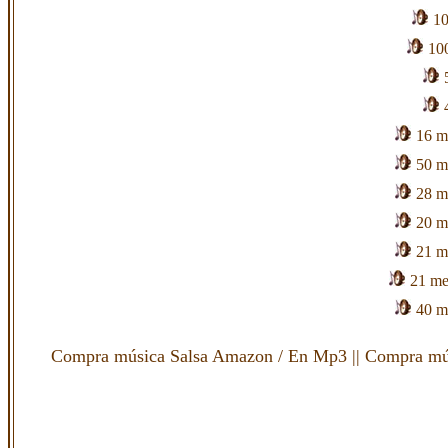
10
100
16 m
50 m
28 m
20 m
21 m
21 me
40 m
Compra música Salsa Amazon
/
En Mp3
||
Compra mú