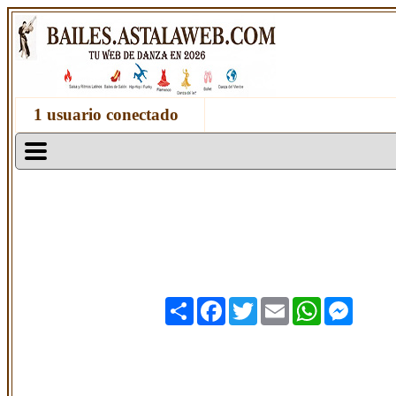
1 usuario conectado
Share
Facebook
Twitter
Email
WhatsApp
Messen